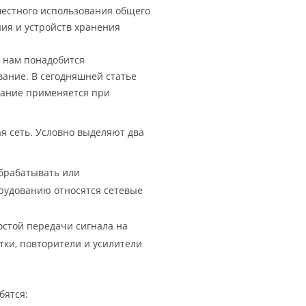
местного использования общего
ния и устройств хранения
 нам понадобится
вание. В сегодняшней статье
вание применяется при
ая сеть. Условно выделяют два
обрабатывать или
рудованию относятся сетевые
остой передачи сигнала на
тки, повторители и усилители
бятся: