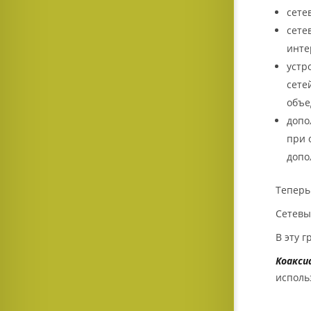
сете
сете
инте
устр
сете
объе
допо
при 
допо
Теперь
Сетевы
В эту 
Коакси
исполь