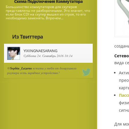
Схема Подключения Коммутатора
Большинство коммутаторов для скутеров
представлены не разборочными. Это значит, что
если блок CDI на скутер вышел из строя, то его
необходимо заменять. Впрочем...
Из Твиттера
создан
YIXINGNAESARANG
Сетево
Суббота 24, Сентябрь 2016 18:14
вида с
@
Sophia_Lazarus
кстати у тебя от домрушного
Акти
роутера есть зарядное устройство?
прео
карт
Пасс
физи
сигн
Для мо