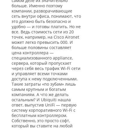
самом деле их значительно
больше. Именно поэтому
компании, разворачивающие
сеть внутри офиса, понимают, что
это должно быть безопасно и
удобно — и готовы платить. Но не
все. Ведь стоимость сети из 20
точек, например, на Cisco Aironet
может легко превысить 000. И
больше половины составляет
цена контроллера —
специализованного appliance,
сервера, который пропускает
через себя весь трафик Wi-Fi сети
и управляет всеми точками
доступа к нему подключенными.
Такие затраты «по зубам» лишь
самым крупным и богатым
компаниям. А что же делать
остальным? И Ubiquiti нашла
ответ, выпустив UniFi — первую
систему корпоративного Wi-Fi с
бесплатным контроллером.
Собственно, это просто софт,
который вы ставите на любой