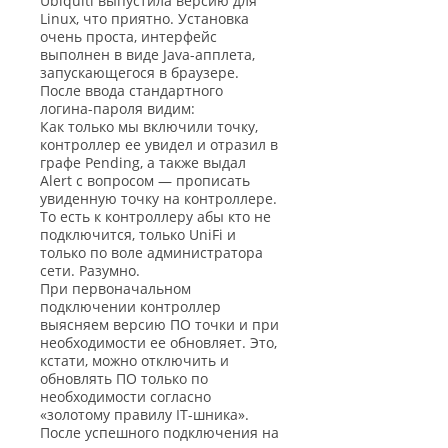
Ubiquiti выпустила версию для
Linux, что приятно. Установка
очень проста, интерфейс
выполнен в виде Java-апплета,
запускающегося в браузере.
После ввода стандартного
логина-пароля видим:
Как только мы включили точку,
контроллер ее увидел и отразил в
графе Pending, а также выдал
Alert с вопросом — прописать
увиденную точку на контроллере.
То есть к контроллеру абы кто не
подключится, только UniFi и
только по воле администратора
сети. Разумно.
При первоначальном
подключении контроллер
выясняем версию ПО точки и при
необходимости ее обновляет. Это,
кстати, можно отключить и
обновлять ПО только по
необходимости согласно
«золотому правилу IT-шника».
После успешного подключения на