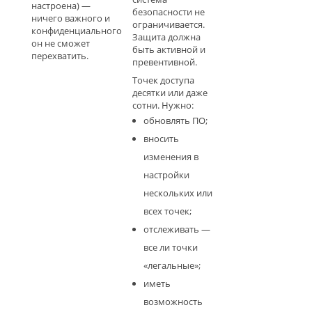
настроена) —
безопасности не
ничего важного и
ограничивается.
конфиденциального
Защита должна
он не сможет
быть активной и
перехватить.
превентивной.
Точек доступа
десятки или даже
сотни. Нужно:
обновлять ПО;
вносить
изменения в
настройки
нескольких или
всех точек;
отслеживать —
все ли точки
«легальные»;
иметь
возможность