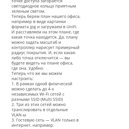
точке доступа загорается
светодиодное кольцо приятным
зеленым светом.
Теперь берем план нашего офиса,
например в виде картинки
формата jpg и загружаем в UniFi.
И расставляем на этом плане, где
какая точка находится. Да, плану
можно задать масштаб и
контроллер нарисует примерный
радиус покрытия. И, если какая-
либо точка отключится — вы
будете видеть на плане офиса,
где она. Удобно.
Теперь что же мы можем
настроить:
1. В рамках одной физической
можно сделать до 4-х
независимых Wi-Fi сетей с
разными SSID (Multi SSID)
2. Три из этих сетей можно
транслировать в отдельные
VLAN-ы
3. Гостевую сеть — VLAN только в
интернет, например.