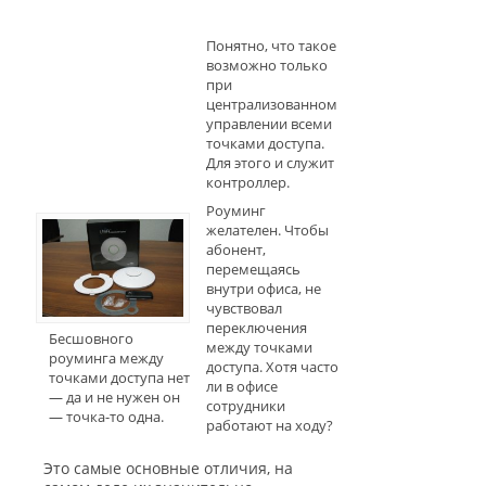
Понятно, что такое
возможно только
при
централизованном
управлении всеми
точками доступа.
Для этого и служит
контроллер.
Роуминг
желателен. Чтобы
абонент,
перемещаясь
внутри офиса, не
чувствовал
переключения
Бесшовного
между точками
роуминга между
доступа. Хотя часто
точками доступа нет
ли в офисе
— да и не нужен он
сотрудники
— точка-то одна.
работают на ходу?
Это самые основные отличия, на