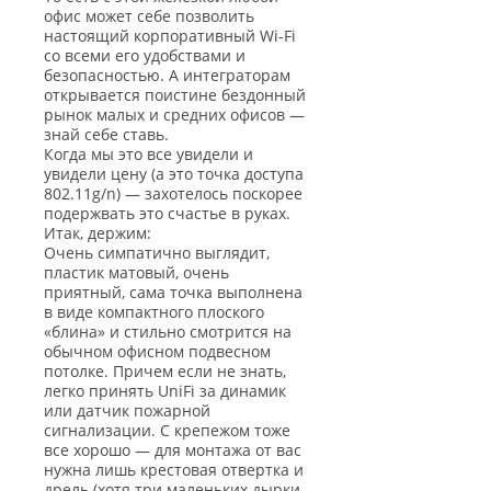
офис может себе позволить
настоящий корпоративный Wi-Fi
со всеми его удобствами и
безопасностью. А интеграторам
открывается поистине бездонный
рынок малых и средних офисов —
знай себе ставь.
Когда мы это все увидели и
увидели цену (а это точка доступа
802.11g/n) — захотелось поскорее
подержвать это счастье в руках.
Итак, держим:
Очень симпатично выглядит,
пластик матовый, очень
приятный, сама точка выполнена
в виде компактного плоского
«блина» и стильно смотрится на
обычном офисном подвесном
потолке. Причем если не знать,
легко принять UniFi за динамик
или датчик пожарной
сигнализации. С крепежом тоже
все хорошо — для монтажа от вас
нужна лишь крестовая отвертка и
дрель (хотя три маленьких дырки