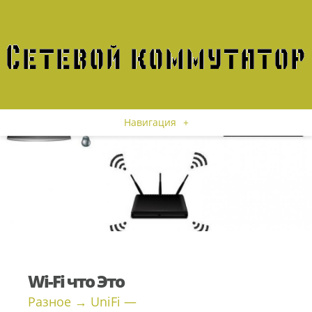
Навигация
+
Wi-Fi что Это
Разное → UniFi —