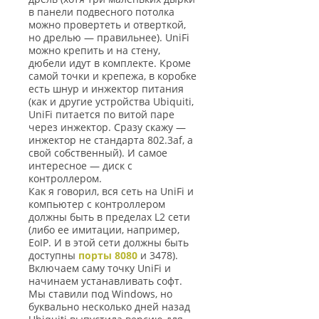
в панели подвесного потолка
можно провертеть и отверткой,
но дрелью — правильнее). UniFi
можно крепить и на стену,
дюбели идут в комплекте. Кроме
самой точки и крепежа, в коробке
есть шнур и инжектор питания
(как и другие устройства Ubiquiti,
UniFi питается по витой паре
через инжектор. Сразу скажу —
инжектор не стандарта 802.3af, а
свой собственный). И самое
интересное — диск с
контроллером.
Как я говорил, вся сеть на UniFi и
компьютер с контроллером
должны быть в пределах L2 сети
(либо ее имитации, например,
EoIP. И в этой сети должны быть
доступны
порты 8080
и 3478).
Включаем саму точку UniFi и
начинаем устанавливать софт.
Мы ставили под Windows, но
буквально несколько дней назад